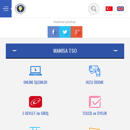
Back
Sayfayı paylaş :
Ana sayfa
Kurumsal
MANİSA TSO
Üyelik
Hizmetler
Mersis
ONLİNE İŞLEMLER
HIZLI ÖDEME
Mevzuat
Bilgi Bankası
E-DEVLET ile GİRİŞ
TESCİL ve ÜYELİK
Fuarlar