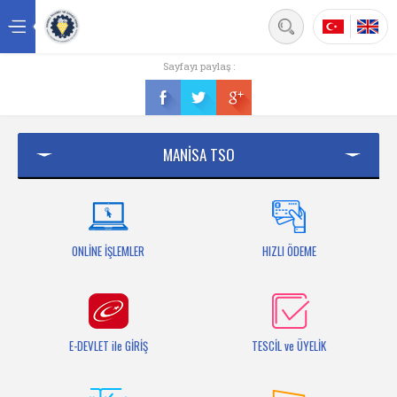
Back
Sayfayı paylaş :
Ana sayfa
Kurumsal
MANİSA TSO
Üyelik
Hizmetler
Mersis
ONLİNE İŞLEMLER
HIZLI ÖDEME
Mevzuat
Bilgi Bankası
E-DEVLET ile GİRİŞ
TESCİL ve ÜYELİK
Fuarlar