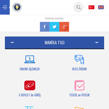
Back
Sayfayı paylaş :
Ana sayfa
Kurumsal
MANİSA TSO
Üyelik
Hizmetler
Mersis
ONLİNE İŞLEMLER
HIZLI ÖDEME
Mevzuat
Bilgi Bankası
E-DEVLET ile GİRİŞ
TESCİL ve ÜYELİK
Fuarlar