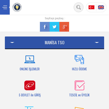
Back
Sayfayı paylaş :
Ana sayfa
Kurumsal
MANİSA TSO
Üyelik
Hizmetler
Mersis
ONLİNE İŞLEMLER
HIZLI ÖDEME
Mevzuat
Bilgi Bankası
E-DEVLET ile GİRİŞ
TESCİL ve ÜYELİK
Fuarlar