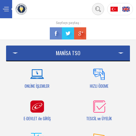
Back
Sayfayı paylaş :
Ana sayfa
Kurumsal
MANİSA TSO
Üyelik
Hizmetler
Mersis
ONLİNE İŞLEMLER
HIZLI ÖDEME
Mevzuat
Bilgi Bankası
E-DEVLET ile GİRİŞ
TESCİL ve ÜYELİK
Fuarlar