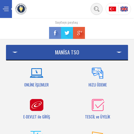
Back
Sayfayı paylaş :
Ana sayfa
Kurumsal
MANİSA TSO
Üyelik
Hizmetler
Mersis
ONLİNE İŞLEMLER
HIZLI ÖDEME
Mevzuat
Bilgi Bankası
E-DEVLET ile GİRİŞ
TESCİL ve ÜYELİK
Fuarlar