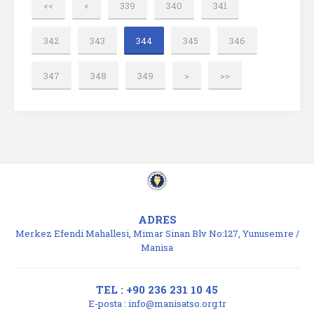
<<
<
339
340
341
342
343
344
345
346
347
348
349
>
>>
ADRES
Merkez Efendi Mahallesi, Mimar Sinan Blv No:127, Yunusemre /
Manisa
TEL : +90 236 231 10 45
E-posta :
info@manisatso.org.tr