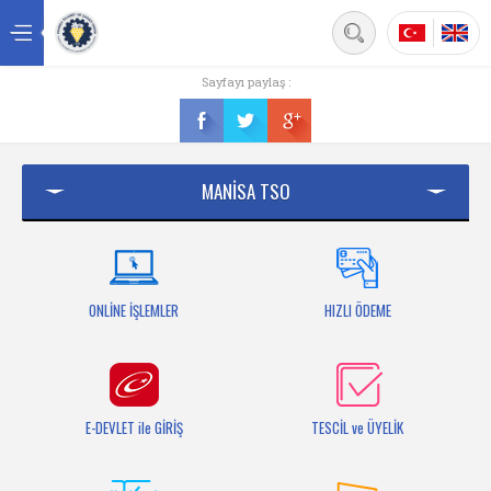
Back
Sayfayı paylaş :
Ana sayfa
Kurumsal
MANİSA TSO
Üyelik
Hizmetler
Mersis
ONLİNE İŞLEMLER
HIZLI ÖDEME
Mevzuat
Bilgi Bankası
E-DEVLET ile GİRİŞ
TESCİL ve ÜYELİK
Fuarlar