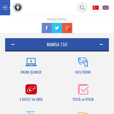
Back
Sayfayı paylaş :
Ana sayfa
Kurumsal
MANİSA TSO
Üyelik
Hizmetler
Mersis
ONLİNE İŞLEMLER
HIZLI ÖDEME
Mevzuat
Bilgi Bankası
E-DEVLET ile GİRİŞ
TESCİL ve ÜYELİK
Fuarlar