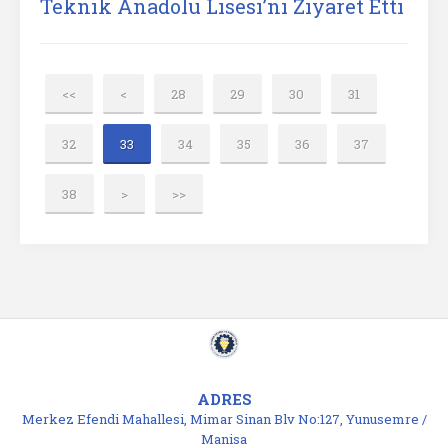
Teknik Anadolu Lisesi’ni Ziyaret Etti
<<
<
28
29
30
31
32
33
34
35
36
37
38
>
>>
ADRES
Merkez Efendi Mahallesi, Mimar Sinan Blv No:127, Yunusemre /
Manisa