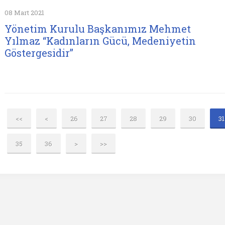
08 Mart 2021
Yönetim Kurulu Başkanımız Mehmet
Yılmaz “Kadınların Gücü, Medeniyetin
Göstergesidir”
<<
<
26
27
28
29
30
31
35
36
>
>>