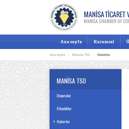
Ana sayfa
Kurumsal
Ü
Ana sayfa
»
Manisa TSO
»
Haberler
MANİSA TSO
Duyurular
Etkinlikler
Haberler