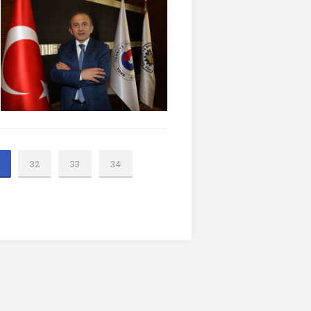
32
33
34