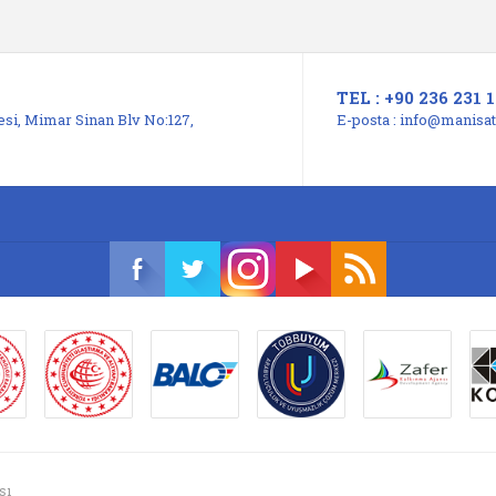
TEL : +90 236 231 1
si, Mimar Sinan Blv No:127,
E-posta :
info@manisats
sı