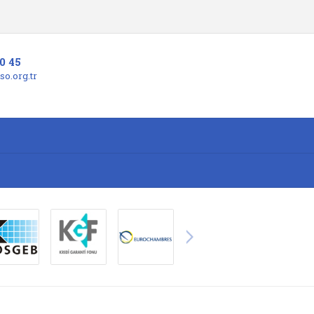
0 45
o.org.tr