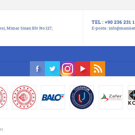
TEL : +90 236 231 1
si, Mimar Sinan Blv No:127,
E-posta :
info@manisats
sı