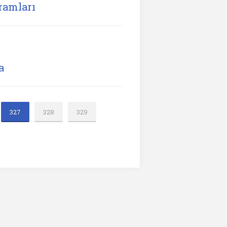
ramları
a
327
328
329