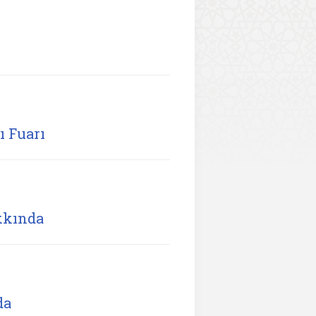
ı Fuarı
akkında
da