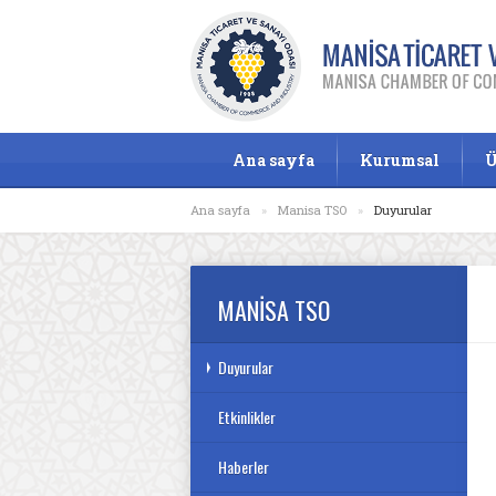
Ana sayfa
Kurumsal
Ü
Ana sayfa
»
Manisa TSO
»
Duyurular
MANİSA TSO
Duyurular
Etkinlikler
Haberler