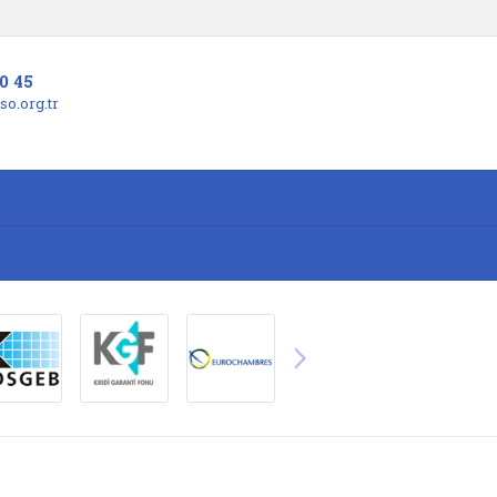
0 45
o.org.tr