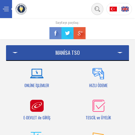
Back
Sayfayı paylaş :
Ana sayfa
Kurumsal
MANİSA TSO
Üyelik
Hizmetler
Mersis
ONLİNE İŞLEMLER
HIZLI ÖDEME
Mevzuat
Bilgi Bankası
E-DEVLET ile GİRİŞ
TESCİL ve ÜYELİK
Fuarlar