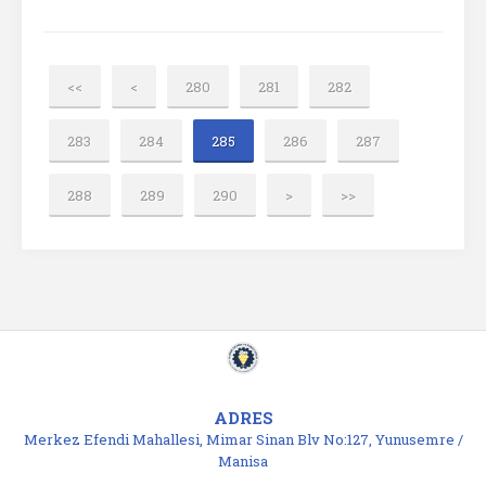
<<
<
280
281
282
283
284
285
286
287
288
289
290
>
>>
ADRES
Merkez Efendi Mahallesi, Mimar Sinan Blv No:127, Yunusemre /
Manisa