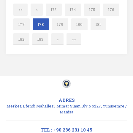
<<
<
173
174
175
176
177
178
179
180
181
182
183
>
>>
ADRES
Merkez Efendi Mahallesi, Mimar Sinan Blv No:127, Yunusemre /
Manisa
TEL : +90 236 231 10 45