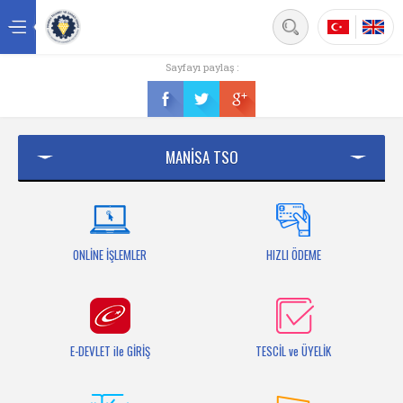
Back
Sayfayı paylaş :
Ana sayfa
Kurumsal
MANİSA TSO
Üyelik
Hizmetler
Mersis
ONLİNE İŞLEMLER
HIZLI ÖDEME
Mevzuat
Bilgi Bankası
E-DEVLET ile GİRİŞ
TESCİL ve ÜYELİK
Fuarlar