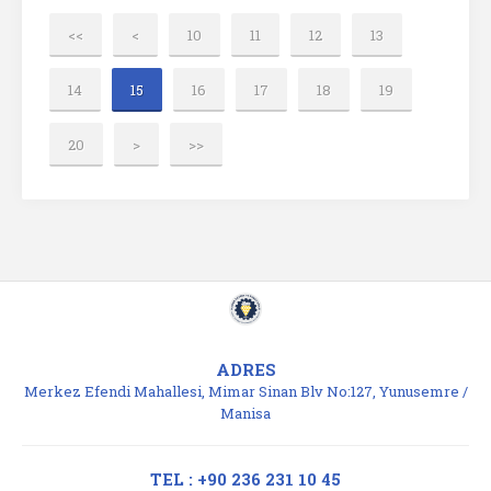
<<
<
10
11
12
13
14
15
16
17
18
19
20
>
>>
ADRES
Merkez Efendi Mahallesi, Mimar Sinan Blv No:127, Yunusemre /
Manisa
TEL : +90 236 231 10 45