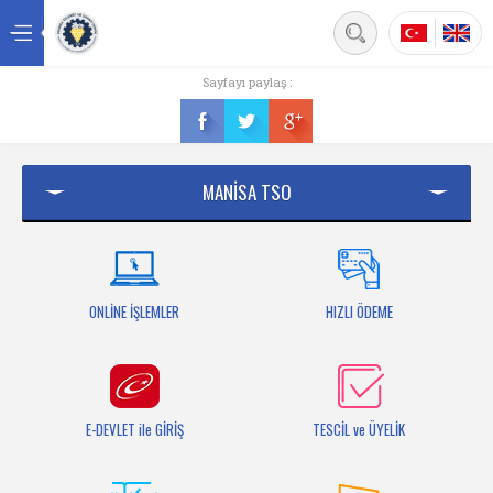
Back
Sayfayı paylaş :
Ana sayfa
Kurumsal
MANİSA TSO
Üyelik
Hizmetler
Mersis
ONLİNE İŞLEMLER
HIZLI ÖDEME
Mevzuat
Bilgi Bankası
E-DEVLET ile GİRİŞ
TESCİL ve ÜYELİK
Fuarlar