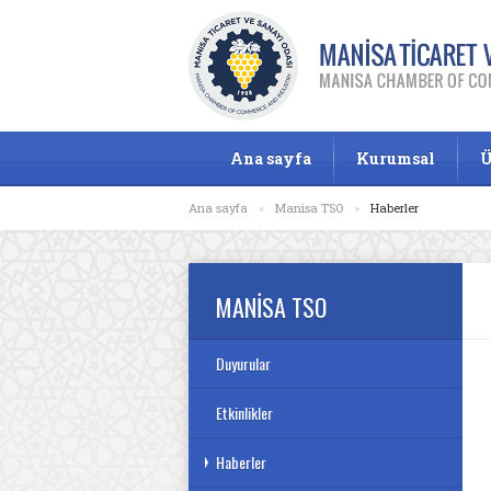
Ana sayfa
Kurumsal
Ü
Ana sayfa
»
Manisa TSO
»
Haberler
MANİSA TSO
Duyurular
Etkinlikler
Haberler