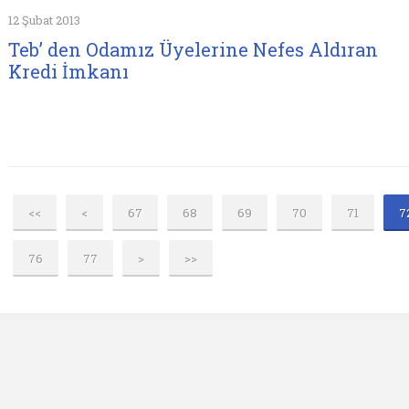
12 Şubat 2013
Teb’ den Odamız Üyelerine Nefes Aldıran
Kredi İmkanı
<<
<
67
68
69
70
71
7
76
77
>
>>