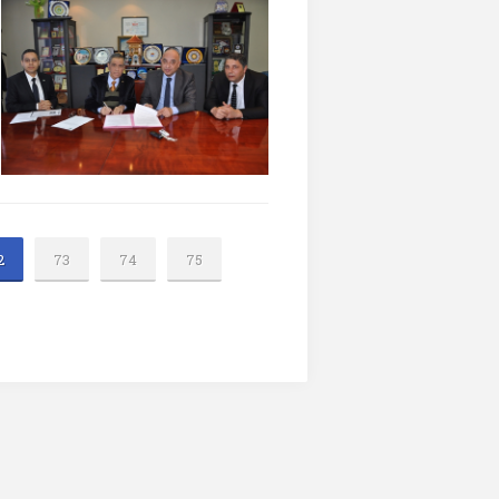
2
73
74
75