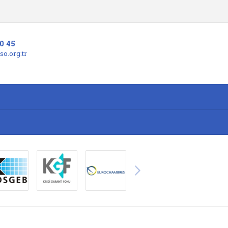
0 45
o.org.tr