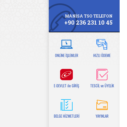
MANİSA TSO TELEFON
+90 236 231 10 45
ONLİNE İŞLEMLER
HIZLI ÖDEME
E-DEVLET ile GİRİŞ
TESCİL ve ÜYELİK
BELGE HİZMETLERİ
YAYINLAR