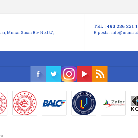
TEL : +90 236 231 1
si, Mimar Sinan Blv No:127,
E-posta :
info@manisats
sı