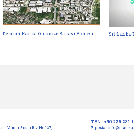
Demirci Karma Organize Sanayi Bölgesi
Sri Lanka 
TEL : +90 236 231 1
si, Mimar Sinan Blv No:127,
E-posta :
info@manisats