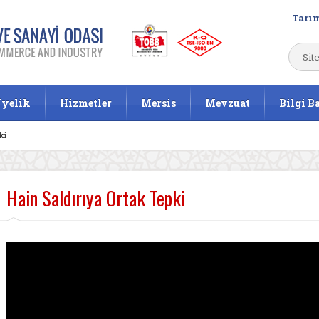
Tarım
yelik
Hizmetler
Mersis
Mevzuat
Bilgi B
ki
Hain Saldırıya Ortak Tepki