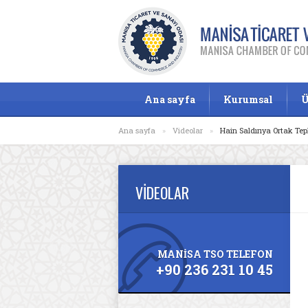
Ana sayfa
Kurumsal
Ü
Ana sayfa
»
Videolar
»
Hain Saldırıya Ortak Tep
VİDEOLAR
MANİSA TSO TELEFON
+90 236 231 10 45