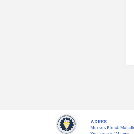
ADRES
Merkez Efendi Mahalle
Yunusemre / Manisa