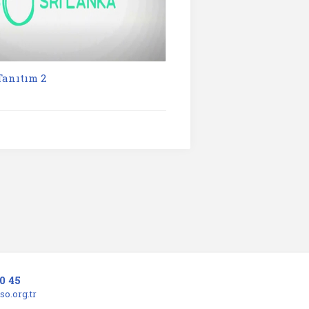
Tanıtım 2
0 45
o.org.tr