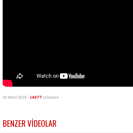
03 Mart 2020 -
14677
izlenme
BENZER VİDEOLAR