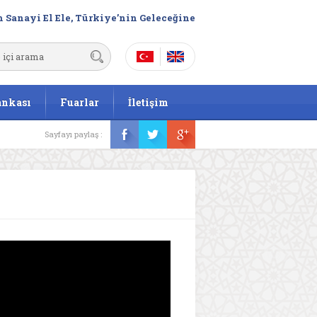
 Sanayi El Ele, Türkiye’nin Geleceğine
ankası
Fuarlar
İletişim
Sayfayı paylaş :