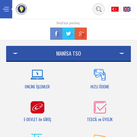
Back
Sayfayı paylaş :
Ana sayfa
Kurumsal
MANİSA TSO
Üyelik
Hizmetler
Mersis
ONLİNE İŞLEMLER
HIZLI ÖDEME
Mevzuat
Bilgi Bankası
E-DEVLET ile GİRİŞ
TESCİL ve ÜYELİK
Fuarlar