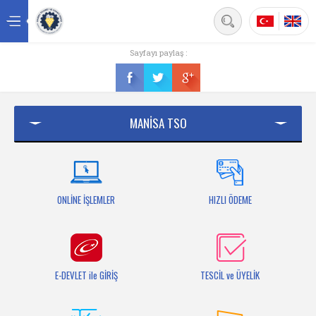
Back
Sayfayı paylaş :
Ana sayfa
Kurumsal
MANİSA TSO
Üyelik
Hizmetler
Mersis
ONLİNE İŞLEMLER
HIZLI ÖDEME
Mevzuat
Bilgi Bankası
E-DEVLET ile GİRİŞ
TESCİL ve ÜYELİK
Fuarlar