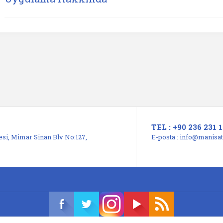
TEL : +90 236 231 1
si, Mimar Sinan Blv No:127,
E-posta :
info@manisats