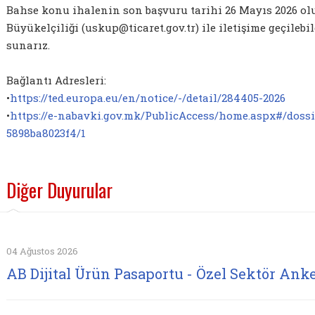
Bahse konu ihalenin son başvuru tarihi 26 Mayıs 2026 olu
Büyükelçiliği (uskup@ticaret.gov.tr) ile iletişime geçileb
sunarız.
Bağlantı Adresleri:
•
https://ted.europa.eu/en/notice/-/detail/284405-2026
•
https://e-nabavki.gov.mk/PublicAccess/home.aspx#/dossi
5898ba8023f4/1
Diğer Duyurular
04 Ağustos 2026
AB Dijital Ürün Pasaportu - Özel Sektör Anke