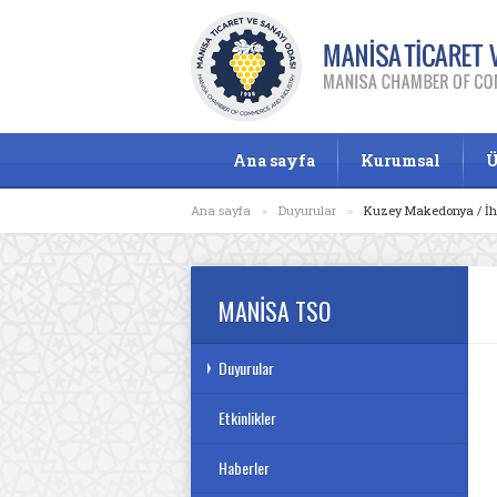
Ana sayfa
Kurumsal
Ü
Ana sayfa
»
Duyurular
»
Kuzey Makedonya / İh
MANİSA TSO
Duyurular
Etkinlikler
Haberler