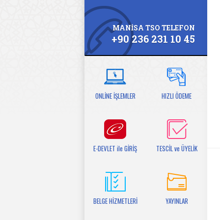
MANİSA TSO TELEFON
+90 236 231 10 45
ONLİNE İŞLEMLER
HIZLI ÖDEME
E-DEVLET ile GİRİŞ
TESCİL ve ÜYELİK
BELGE HİZMETLERİ
YAYINLAR