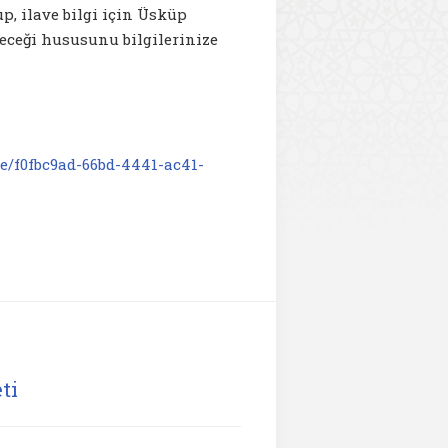
p, ilave bilgi için Üsküp
ileceği hususunu bilgilerinize
e/f0fbc9ad-66bd-4441-ac41-
ti