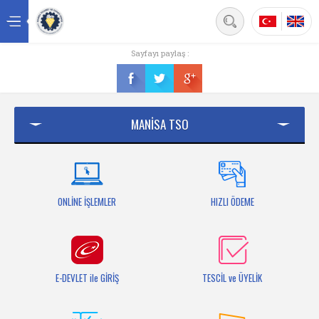
Back
Sayfayı paylaş :
Ana sayfa
Kurumsal
MANİSA TSO
Üyelik
Hizmetler
Mersis
ONLİNE İŞLEMLER
HIZLI ÖDEME
Mevzuat
Bilgi Bankası
E-DEVLET ile GİRİŞ
TESCİL ve ÜYELİK
Fuarlar