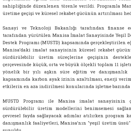
sahipliğinde düzenlenen törenle verildi. Programla Man
üretime geçişi ve küresel rekabet gücünün artırılması he
Sanayi ve Teknoloji Bakanlığı tarafından finanse e
tarafından yürütülen Manisa İmalat Sanayisinde Yeşil 
Destek Programı (MUSTD) kapsamında gerçekleştirilen e
Manisa’daki imalat sanayisinin küresel rekabet gücünü
sürdürülebilir üretim süreçlerine geçişinin destekl
çerçevesinde küçük, orta ve büyük ölçekli toplam 11 işle
yönelik bir yılı aşkın süre eğitim ve danışmanlık h
kapsamında karbon ayak izinin azaltılması, enerji veriml
etkilerin en aza indirilmesi konularında işletme bazında 
MUSTD Programı ile Manisa imalat sanayisinin çe
sürdürülebilir üretim modellerini benimsemesi sağ
çevresel fayda sağlayacak adımlar atılırken program 
danışmanlık faaliyetleri, Manisa’nın "yeşil üretim üss
sunuldu.