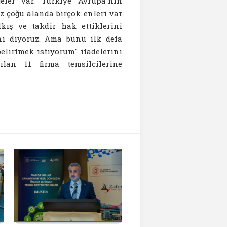
eler var. Türkiye Avrupa'nın
z çoğu alanda birçok enleri var
kış ve takdir hak ettiklerini
ğını diyoruz. Ama bunu ilk defa
lirtmek istiyorum" ifadelerini
ılan 11 firma temsilcilerine