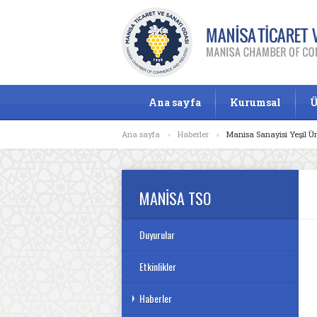
Ana sayfa
Kurumsal
Ü
Ana sayfa
»
Haberler
»
Manisa Sanayisi Yeşil 
MANİSA TSO
Duyurular
Etkinlikler
Haberler