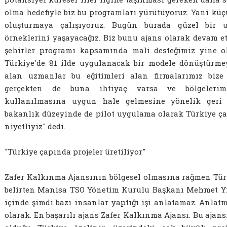
olma hedefiyle biz bu programları yürütüyoruz. Yani kü
oluşturmaya çalışıyoruz. Bugün burada güzel bir u
örneklerini yaşayacağız. Biz bunu ajans olarak devam ett
şehirler programı kapsamında mali desteğimiz yine ol
Türkiye'de 81 ilde uygulanacak bir modele dönüştürmeyi
alan uzmanlar bu eğitimleri alan firmalarımız bize
gerçekten de buna ihtiyaç varsa ve bölgelerimi
kullanılmasına uygun hale gelmesine yönelik geri b
bakanlık düzeyinde de pilot uygulama olarak Türkiye 
niyetliyiz" dedi.
"Türkiye çapında projeler üretiliyor"
Zafer Kalkınma Ajansının bölgesel olmasına rağmen Türk
belirten Manisa TSO Yönetim Kurulu Başkanı Mehmet Yıl
içinde şimdi bazı insanlar yaptığı işi anlatamaz. Anl
olarak. En başarılı ajans Zafer Kalkınma Ajansı. Bu aja