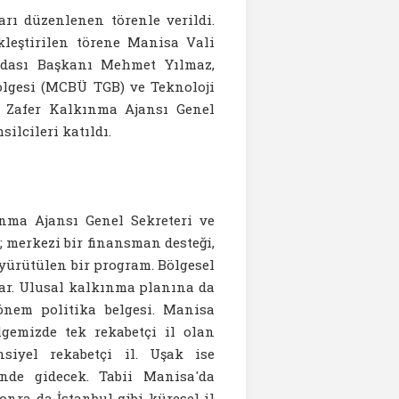
arı düzenlenen törenle verildi.
kleştirilen törene Manisa Vali
Odası Başkanı Mehmet Yılmaz,
ölgesi (MCBÜ TGB) ve Teknoloji
r, Zafer Kalkınma Ajansı Genel
ilcileri katıldı.
ınma Ajansı Genel Sekreteri ve
 merkezi bir finansman desteği,
yürütülen bir program. Bölgesel
 var. Ulusal kalkınma planına da
 önem politika belgesi. Manisa
ölgemizde tek rekabetçi il olan
iyel rekabetçi il. Uşak ise
ünde gidecek. Tabii Manisa'da
onra da İstanbul gibi küresel il