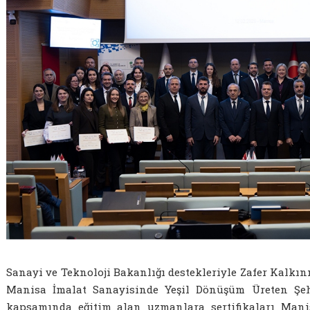
Sanayi ve Teknoloji Bakanlığı destekleriyle Zafer Kalkı
Manisa İmalat Sanayisinde Yeşil Dönüşüm Üreten Şeh
kapsamında eğitim alan uzmanlara sertifikaları Mani