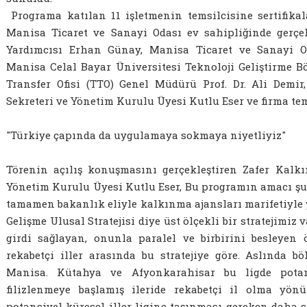
Programa katılan 11 işletmenin temsilcisine sertifikal
Manisa Ticaret ve Sanayi Odası ev sahipliğinde gerçe
Yardımcısı Erhan Günay, Manisa Ticaret ve Sanayi 
Manisa Celal Bayar Üniversitesi Teknoloji Geliştirme B
Transfer Ofisi (TTO) Genel Müdürü Prof. Dr. Ali Demi
Sekreteri ve Yönetim Kurulu Üyesi Kutlu Eser ve firma tems
"Türkiye çapında da uygulamaya sokmaya niyetliyiz"
Törenin açılış konuşmasını gerçekleştiren Zafer Kalk
Yönetim Kurulu Üyesi Kutlu Eser, Bu programın amacı şu;
tamamen bakanlık eliyle kalkınma ajansları marifetiyle 
Gelişme Ulusal Stratejisi diye üst ölçekli bir stratejimiz
girdi sağlayan, onunla paralel ve birbirini besleyen
rekabetçi iller arasında bu stratejiye göre. Aslında b
Manisa. Kütahya ve Afyonkarahisar bu ligde potans
filizlenmeye başlamış ileride rekabetçi il olma yön
potansiyel küresel iller ligine taşınması gereken daha s