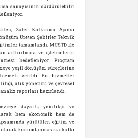
isa sanayisinin sürdürülebilir
defleniyor.
dilen, Zafer Kalkınma Ajansı
Dönüşüm Üreten Şehirler Teknik
ğitimler tamamlandı. MUSTD ile
n arttırılması ve işletmelerin
enmesi hedefleniyor. Program
tmeye yeşil dönüşüm süreçlerine
izmeti verildi. Bu hizmetler
iliği, atık yönetimi ve çevresel
analiz raporları hazırlandı.
vreye duyarlı, yenilikçi ve
lanarak hem ekonomik hem de
kapsamında yürütülen eğitim ve
ü" olarak konumlanmasına katkı