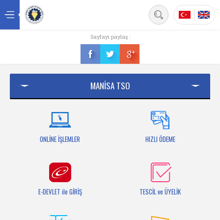
Back
Sayfayı paylaş :
Ana sayfa
Kurumsal
MANİSA TSO
Üyelik
Hizmetler
Mersis
ONLİNE İŞLEMLER
HIZLI ÖDEME
Mevzuat
Bilgi Bankası
E-DEVLET ile GİRİŞ
TESCİL ve ÜYELİK
Fuarlar