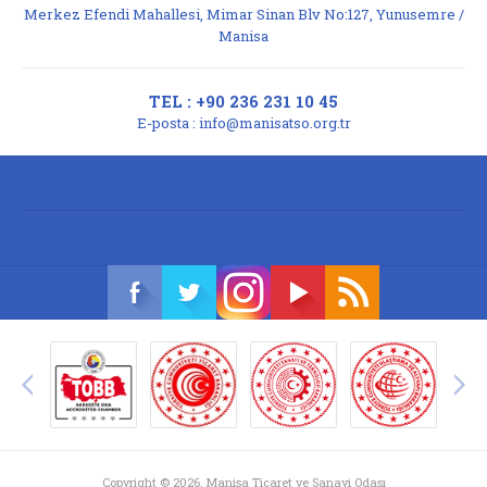
Merkez Efendi Mahallesi, Mimar Sinan Blv No:127, Yunusemre /
Manisa
TEL : +90 236 231 10 45
E-posta :
info@manisatso.org.tr
Copyright © 2026. Manisa Ticaret ve Sanayi Odası