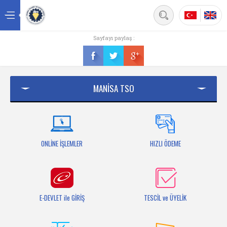
Back
Sayfayı paylaş :
Ana sayfa
Kurumsal
MANİSA TSO
Üyelik
Hizmetler
Mersis
ONLİNE İŞLEMLER
HIZLI ÖDEME
Mevzuat
Bilgi Bankası
E-DEVLET ile GİRİŞ
TESCİL ve ÜYELİK
Fuarlar