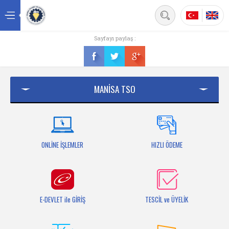
Back
Sayfayı paylaş :
Ana sayfa
Kurumsal
MANİSA TSO
Üyelik
Hizmetler
Mersis
ONLİNE İŞLEMLER
HIZLI ÖDEME
Mevzuat
Bilgi Bankası
E-DEVLET ile GİRİŞ
TESCİL ve ÜYELİK
Fuarlar