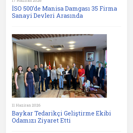
17 Haziran 2026
İSO 500’de Manisa Damgası 35 Firma
Sanayi Devleri Arasında
11 Haziran 2026
Baykar Tedarikçi Geliştirme Ekibi
Odamızı Ziyaret Etti