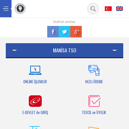
Back
Sayfayı paylaş :
Ana sayfa
Kurumsal
MANİSA TSO
Üyelik
Hizmetler
Mersis
ONLİNE İŞLEMLER
HIZLI ÖDEME
Mevzuat
Bilgi Bankası
E-DEVLET ile GİRİŞ
TESCİL ve ÜYELİK
Fuarlar