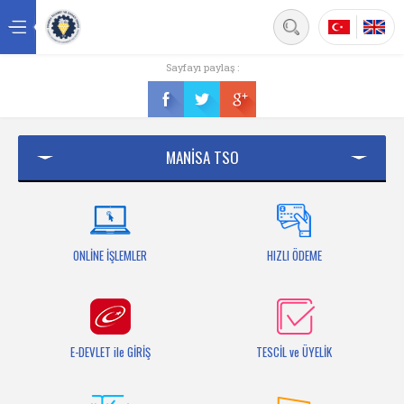
Back
Sayfayı paylaş :
Ana sayfa
Kurumsal
MANİSA TSO
Üyelik
Hizmetler
Mersis
ONLİNE İŞLEMLER
HIZLI ÖDEME
Mevzuat
Bilgi Bankası
E-DEVLET ile GİRİŞ
TESCİL ve ÜYELİK
Fuarlar