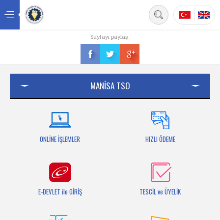
Back
Sayfayı paylaş :
Ana sayfa
Kurumsal
MANİSA TSO
Üyelik
Hizmetler
Mersis
ONLİNE İŞLEMLER
HIZLI ÖDEME
Mevzuat
Bilgi Bankası
E-DEVLET ile GİRİŞ
TESCİL ve ÜYELİK
Fuarlar