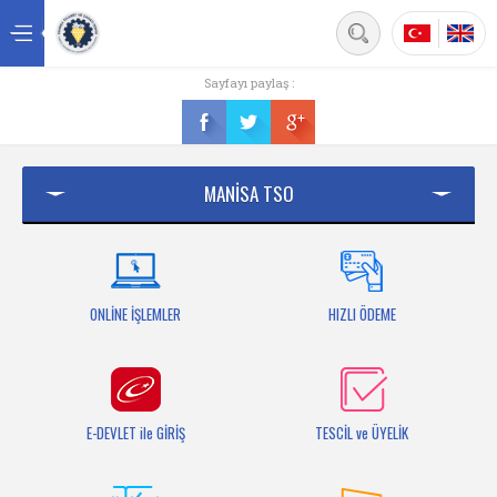
Back
Sayfayı paylaş :
Ana sayfa
Kurumsal
MANİSA TSO
Üyelik
Hizmetler
Mersis
ONLİNE İŞLEMLER
HIZLI ÖDEME
Mevzuat
Bilgi Bankası
E-DEVLET ile GİRİŞ
TESCİL ve ÜYELİK
Fuarlar