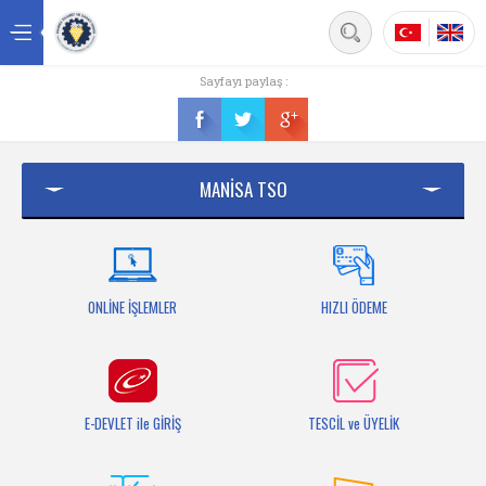
Back
Sayfayı paylaş :
Ana sayfa
Kurumsal
MANİSA TSO
Üyelik
Hizmetler
Mersis
ONLİNE İŞLEMLER
HIZLI ÖDEME
Mevzuat
Bilgi Bankası
E-DEVLET ile GİRİŞ
TESCİL ve ÜYELİK
Fuarlar