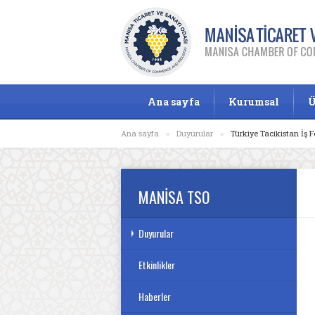
Ana sayfa
Kurumsal
Ü
Ana sayfa
»
Duyurular
»
Türkiye Tacikistan İş
MANİSA TSO
Duyurular
Etkinlikler
Haberler