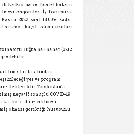
mik Kalkınma ve Ticaret Bakanı
irilmesi öngörülen İş Forumuna
 Kasım 2022 saat 18:00'e kadar
tısından kayıt oluşturmaları
ordinatörü Tuğba Bal Bahar (0212
geçilebilir.
katılımcılar tarafından
eştirileceği yer ve program
re iletilecektir. Tacikistan’a
pılmış negatif sonuçlu COVID-19
ı kartının ibraz edilmesi
nmiş olması gerektiği hususunu