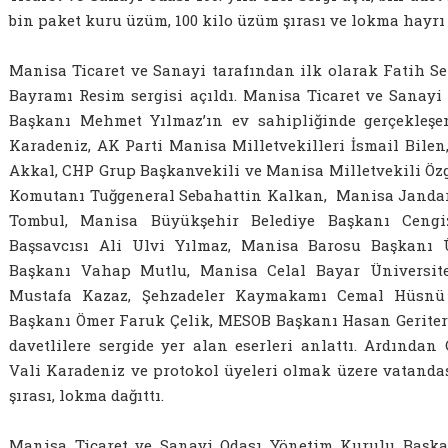
bin paket kuru üzüm, 100 kilo üzüm şırası ve lokma hayrı 
Manisa Ticaret ve Sanayi tarafından ilk olarak Fatih S
Bayramı Resim sergisi açıldı. Manisa Ticaret ve Sanay
Başkanı Mehmet Yılmaz’ın ev sahipliğinde gerçekleşe
Karadeniz, AK Parti Manisa Milletvekilleri İsmail Bile
Akkal, CHP Grup Başkanvekili ve Manisa Milletvekili Özg
Komutanı Tuğgeneral Sebahattin Kalkan, Manisa Janda
Tombul, Manisa Büyükşehir Belediye Başkanı Ceng
Başsavcısı Ali Ulvi Yılmaz, Manisa Barosu Başkanı
Başkanı Vahap Mutlu, Manisa Celal Bayar Üniversites
Mustafa Kazaz, Şehzadeler Kaymakamı Cemal Hüsnü Ç
Başkanı Ömer Faruk Çelik, MESOB Başkanı Hasan Geriter 
davetlilere sergide yer alan eserleri anlattı. Ardında
Vali Karadeniz ve protokol üyeleri olmak üzere vatanda
şırası, lokma dağıttı.
Manisa Ticaret ve Sanayi Odası Yönetim Kurulu Başka