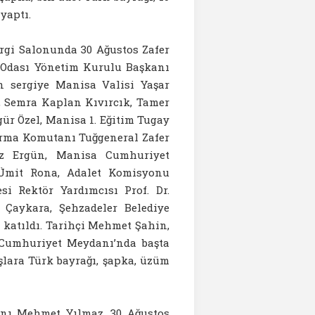
yaptı.
ergi Salonunda 30 Ağustos Zafer
i Odası Yönetim Kurulu Başkanı
n sergiye Manisa Valisi Yaşar
n, Semra Kaplan Kıvırcık, Tamer
ür Özel, Manisa 1. Eğitim Tugay
rma Komutanı Tuğgeneral Zafer
iz Ergün, Manisa Cumhuriyet
 Ümit Rona, Adalet Komisyonu
i Rektör Yardımcısı Prof. Dr.
aykara, Şehzadeler Belediye
katıldı. Tarihçi Mehmet Şahin,
n Cumhuriyet Meydanı’nda başta
şlara Türk bayrağı, şapka, üzüm
nı Mehmet Yılmaz, 30 Ağustos