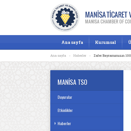
Ana sayfa
Kurumsal
Ü
Ana sayfa
»
Haberler
»
Zafer Bayramımızın 100.
MANİSA TSO
Duyurular
Etkinlikler
Haberler