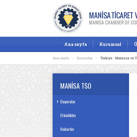
Ana sayfa
Kurumsal
Ü
Ana sayfa
»
Duyurular
»
Türkiye - Malezya ve T
MANİSA TSO
Duyurular
Etkinlikler
Haberler