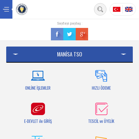
Back
Sayfayı paylaş :
Ana sayfa
Kurumsal
MANİSA TSO
Üyelik
Hizmetler
Mersis
ONLİNE İŞLEMLER
HIZLI ÖDEME
Mevzuat
Bilgi Bankası
E-DEVLET ile GİRİŞ
TESCİL ve ÜYELİK
Fuarlar