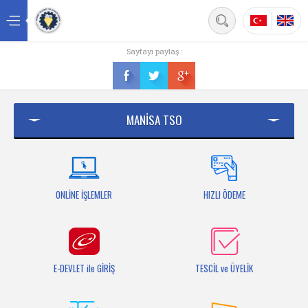
Back
Sayfayı paylaş :
Ana sayfa
Kurumsal
MANİSA TSO
Üyelik
Hizmetler
Mersis
ONLİNE İŞLEMLER
HIZLI ÖDEME
Mevzuat
Bilgi Bankası
E-DEVLET ile GİRİŞ
TESCİL ve ÜYELİK
Fuarlar