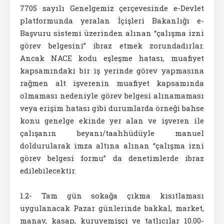
7705 sayılı Genelgemiz çerçevesinde e-Devlet
platformunda yeralan İçişleri Bakanlığı e-
Başvuru sistemi üzerinden alınan “çalışma izni
görev belgesini” ibraz etmek zorundadırlar.
Ancak NACE kodu eşleşme hatası, muafiyet
kapsamındaki bir iş yerinde görev yapmasına
rağmen alt işverenin muafiyet kapsamında
olmaması nedeniyle görev belgesi alınamaması
veya erişim hatası gibi durumlarda örneği bahse
konu genelge ekinde yer alan ve işveren ile
çalışanın beyanı/taahhüdüyle manuel
doldurularak imza altına alınan “çalışma izni
görev belgesi formu” da denetimlerde ibraz
edilebilecektir.
1.2- Tam gün sokağa çıkma kısıtlaması
uygulanacak Pazar günlerinde bakkal, market,
manav, kasap, kuruyemişçi ve tatlıcılar 10.00-