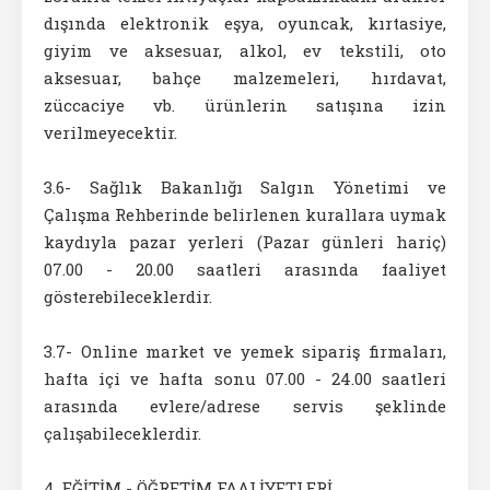
dışında elektronik eşya, oyuncak, kırtasiye,
giyim ve aksesuar, alkol, ev tekstili, oto
aksesuar, bahçe malzemeleri, hırdavat,
züccaciye vb. ürünlerin satışına izin
verilmeyecektir.
3.6- Sağlık Bakanlığı Salgın Yönetimi ve
Çalışma Rehberinde belirlenen kurallara uymak
kaydıyla pazar yerleri (Pazar günleri hariç)
07.00 - 20.00 saatleri arasında faaliyet
gösterebileceklerdir.
3.7- Online market ve yemek sipariş firmaları,
hafta içi ve hafta sonu 07.00 - 24.00 saatleri
arasında evlere/adrese servis şeklinde
çalışabileceklerdir.
4. EĞİTİM - ÖĞRETİM FAALİYETLERİ