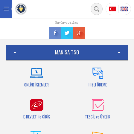
Back
Sayfayı paylaş :
Ana sayfa
Kurumsal
MANİSA TSO
Üyelik
Hizmetler
Mersis
ONLİNE İŞLEMLER
HIZLI ÖDEME
Mevzuat
Bilgi Bankası
E-DEVLET ile GİRİŞ
TESCİL ve ÜYELİK
Fuarlar