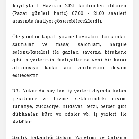
kaydıyla 1 Haziran 2021 tarihinden itibaren
(Pazar günleri hariç) 07.00 - 21.00 saatleri
arasında faaliyet gösterebileceklerdir.
Öte yandan kapalı yüzme havuzları, hamamlar,
saunalar ve masaj salonları, nargile
salonu/kafeleri ile gazino, taverna, birahane
gibi iş yerlerinin faaliyetlerine yeni bir karar
alınıncaya kadar ara verilmesine devam
edilecektir.
3.3- Yukarıda sayılan iş yerleri dışında kalan
perakende ve hizmet sektöründeki giyim,
tuhafiye, züccaciye, hırdavat, terzi, berber gibi
dükkanlar, büro ve ofisler vb. iş yerleri ile
AVM’ler;
Sağlık Bakanlığı Salgın Yönetimi ve Çalışma