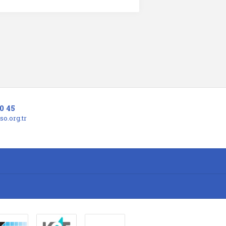
0 45
o.org.tr