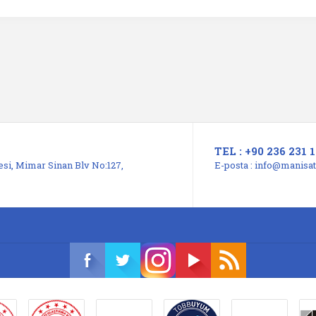
TEL : +90 236 231 1
si, Mimar Sinan Blv No:127,
E-posta :
info@manisats