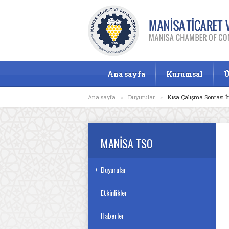
Ana sayfa
Kurumsal
Ü
Ana sayfa
»
Duyurular
»
Kısa Çalışma Sonrası 
MANİSA TSO
Duyurular
Etkinlikler
Haberler