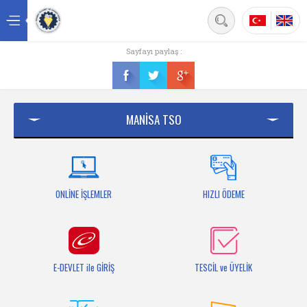
Back
Sayfayı paylaş :
Ana sayfa
Kurumsal
MANİSA TSO
Üyelik
Hizmetler
Mersis
ONLİNE İŞLEMLER
HIZLI ÖDEME
Mevzuat
Bilgi Bankası
E-DEVLET ile GİRİŞ
TESCİL ve ÜYELİK
Fuarlar