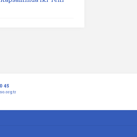
0 45
o.org.tr