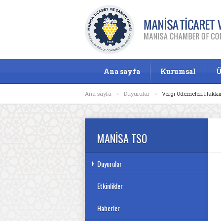
Ana sayfa
Kurumsal
Ü
Ana sayfa
»
Duyurular
»
Vergi Ödemeleri Hakk
MANİSA TSO
Duyurular
Etkinlikler
Haberler