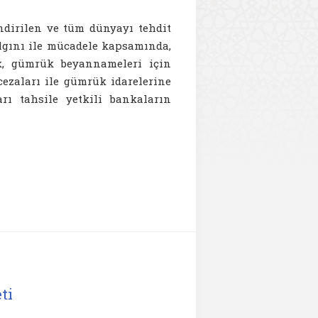
ndirilen ve tüm dünyayı tehdit
lgını ile mücadele kapsamında,
k, gümrük beyannameleri için
ezaları ile gümrük idarelerine
ı tahsile yetkili bankaların
ti