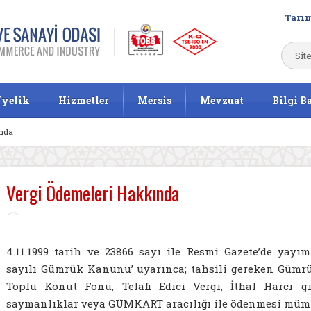
Tarım
yelik
Hizmetler
Mersis
Mevzuat
Bilgi B
ında
Vergi Ödemeleri Hakkında
4.11.1999 tarih ve 23866 sayı ile Resmi Gazete’de yayı
sayılı Gümrük Kanunu’ uyarınca; tahsili gereken Gümrük
Toplu Konut Fonu, Telafi Edici Vergi, İthal Harcı g
saymanlıklar veya GÜMKART aracılığı ile ödenmesi müm