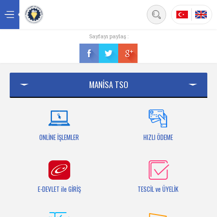
Back
Sayfayı paylaş :
Ana sayfa
Kurumsal
MANİSA TSO
Üyelik
Hizmetler
Mersis
ONLİNE İŞLEMLER
HIZLI ÖDEME
Mevzuat
Bilgi Bankası
E-DEVLET ile GİRİŞ
TESCİL ve ÜYELİK
Fuarlar