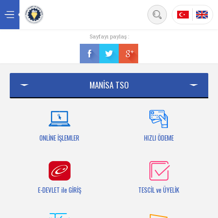
Back
Sayfayı paylaş :
Ana sayfa
Kurumsal
MANİSA TSO
Üyelik
Hizmetler
Mersis
ONLİNE İŞLEMLER
HIZLI ÖDEME
Mevzuat
Bilgi Bankası
E-DEVLET ile GİRİŞ
TESCİL ve ÜYELİK
Fuarlar