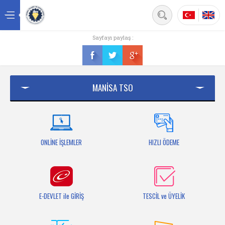
Back
Sayfayı paylaş :
Ana sayfa
Kurumsal
MANİSA TSO
Üyelik
Hizmetler
Mersis
ONLİNE İŞLEMLER
HIZLI ÖDEME
Mevzuat
Bilgi Bankası
E-DEVLET ile GİRİŞ
TESCİL ve ÜYELİK
Fuarlar