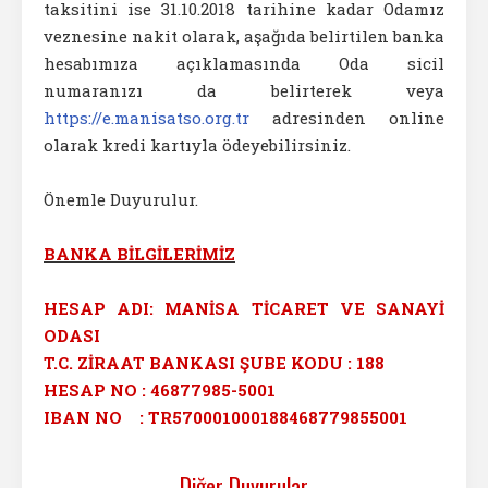
taksitini ise 31.10.2018 tarihine kadar Odamız
veznesine nakit olarak, aşağıda belirtilen banka
hesabımıza açıklamasında Oda sicil
numaranızı da belirterek veya
https://e.manisatso.org.tr
adresinden online
olarak kredi kartıyla ödeyebilirsiniz.
Önemle Duyurulur.
BANKA BİLGİLERİMİZ
HESAP ADI: MANİSA TİCARET VE SANAYİ
ODASI
T.C. ZİRAAT BANKASI ŞUBE KODU : 188
HESAP NO : 46877985-5001
IBAN NO : TR570001000188468779855001
Diğer Duyurular