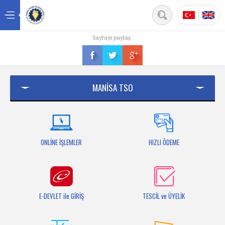
Back
Sayfayı paylaş :
Ana sayfa
Kurumsal
MANİSA TSO
Üyelik
Hizmetler
Mersis
ONLİNE İŞLEMLER
HIZLI ÖDEME
Mevzuat
Bilgi Bankası
E-DEVLET ile GİRİŞ
TESCİL ve ÜYELİK
Fuarlar