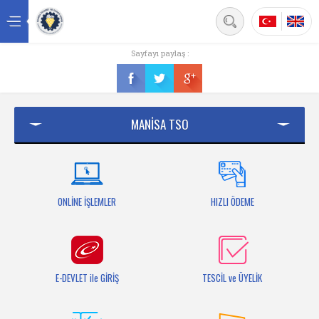
Back
Sayfayı paylaş :
Ana sayfa
Kurumsal
MANİSA TSO
Üyelik
Hizmetler
Mersis
ONLİNE İŞLEMLER
HIZLI ÖDEME
Mevzuat
Bilgi Bankası
E-DEVLET ile GİRİŞ
TESCİL ve ÜYELİK
Fuarlar