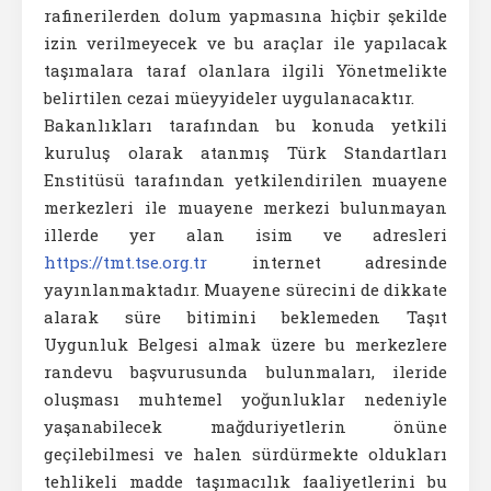
rafinerilerden dolum yapmasına hiçbir şekilde
izin verilmeyecek ve bu araçlar ile yapılacak
taşımalara taraf olanlara ilgili Yönetmelikte
belirtilen cezai müeyyideler uygulanacaktır.
Bakanlıkları tarafından bu konuda yetkili
kuruluş olarak atanmış Türk Standartları
Enstitüsü tarafından yetkilendirilen muayene
merkezleri ile muayene merkezi bulunmayan
illerde yer alan isim ve adresleri
https://tmt.tse.org.tr
internet adresinde
yayınlanmaktadır. Muayene sürecini de dikkate
alarak süre bitimini beklemeden Taşıt
Uygunluk Belgesi almak üzere bu merkezlere
randevu başvurusunda bulunmaları, ileride
oluşması muhtemel yoğunluklar nedeniyle
yaşanabilecek mağduriyetlerin önüne
geçilebilmesi ve halen sürdürmekte oldukları
tehlikeli madde taşımacılık faaliyetlerini bu