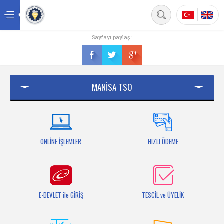
Back
Sayfayı paylaş :
Ana sayfa
Kurumsal
MANİSA TSO
Üyelik
Hizmetler
Mersis
ONLİNE İŞLEMLER
HIZLI ÖDEME
Mevzuat
Bilgi Bankası
E-DEVLET ile GİRİŞ
TESCİL ve ÜYELİK
Fuarlar