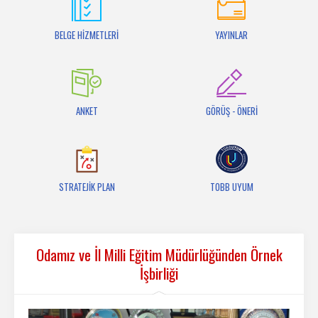
İletişim
BELGE HİZMETLERİ
YAYINLAR
ANKET
GÖRÜŞ - ÖNERİ
STRATEJİK PLAN
TOBB UYUM
Odamız ve İl Milli Eğitim Müdürlüğünden Örnek
İşbirliği