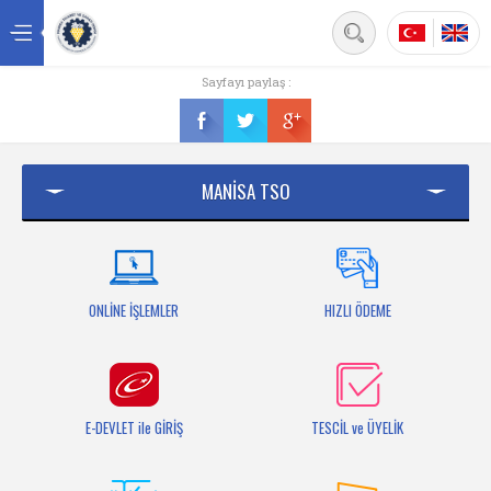
Back
Sayfayı paylaş :
Ana sayfa
Kurumsal
MANİSA TSO
Üyelik
Hizmetler
Mersis
ONLİNE İŞLEMLER
HIZLI ÖDEME
Mevzuat
Bilgi Bankası
E-DEVLET ile GİRİŞ
TESCİL ve ÜYELİK
Fuarlar