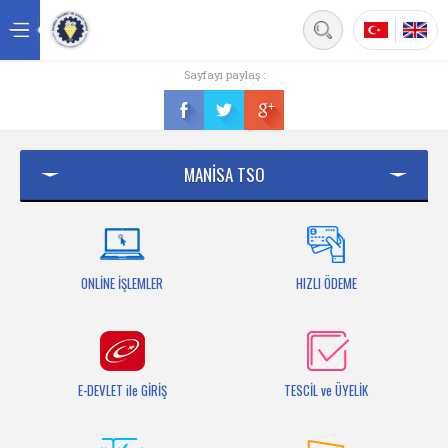
Back
Sayfayı paylaş :
Ana sayfa
Kurumsal
MANİSA TSO
Üyelik
Hizmetler
Mersis
ONLİNE İŞLEMLER
HIZLI ÖDEME
Mevzuat
Bilgi Bankası
E-DEVLET ile GİRİŞ
TESCİL ve ÜYELİK
Fuarlar